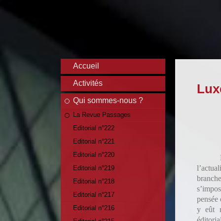
Accueil
Activités
Lux
Qui sommes-nous ?
La Revue Passages
Editorial n°222
Editorial n°221
Editorial n°220
l’actua
Editorial n°219
branche
Editorial n°218
s’impo
Editorial n°217
pensée e
Editorial n°216
y eût r
éditori