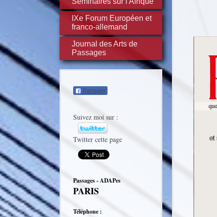
Séminaires sur l'Afrique
IXe Forum Européen et
franco-allemand
Journal des Arts de
Passages
Partager
Suivez moi sur :
Twitter cette page
Passages - ADAPes
PARIS
Téléphone :