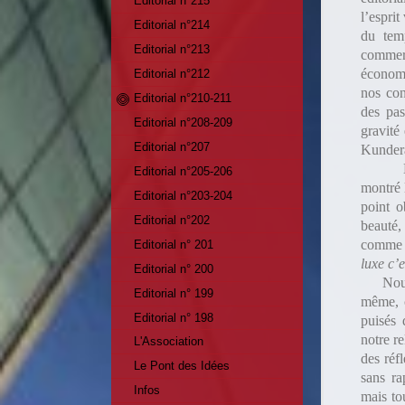
Editorial n°215
l’esprit
Editorial n°214
du temp
Editorial n°213
commerc
économi
Editorial n°212
nos con
Editorial n°210-211
des pas
Editorial n°208-209
gravité
Editorial n°207
Kundera 
Editorial n°205-206
montré 
Editorial n°203-204
point o
Editorial n°202
beauté,
comme l
Editorial n° 201
luxe c’
Editorial n° 200
Nou
Editorial n° 199
même, c
Editorial n° 198
puisés 
notre re
L'Association
des réf
Le Pont des Idées
sans ra
Infos
mais to