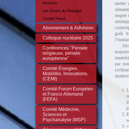
Archives
mettre 
sémanti
Les Dîners du Dialogue
inspire
Comité Freud
artisti
contemp
Abonnement & Adhésion
goût f
Colloque nucléaire 2025
l’human
Alo
Conférences "Pensée
toujou
religieuse, pensée
madelei
européenne"
par not
Comité Énergies.
civilisa
Mobilités. Innovations.
moderni
(CEMI)
Comité Forum Européen
L
et Franco-Allemand
r
(FEFA)
i
p
Comité Médecine,
E
Sciences et
Psychanalyse (MSP)
s