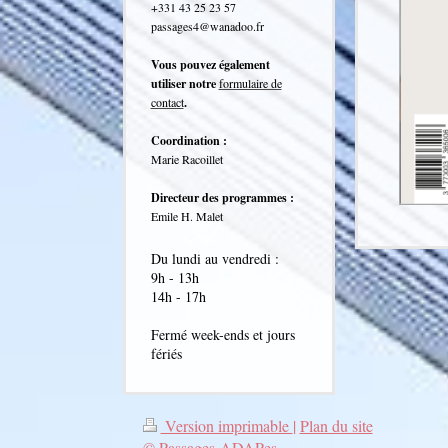
+331 43 25 23 57
passages4@wanadoo.fr
Vous pouvez également
utiliser notre
formulaire de
contact
.
Coordination :
Marie Racoillet
Directeur des programmes :
Emile H. Malet
Du lundi au vendredi :
9h - 13h
14h - 17h
Fermé week-ends et jours
fériés
Version imprimable
|
Plan du site
© Passages-ADAPes