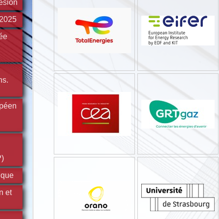
ésion
 2025
ée
ns.
opéen
)
ique
n et