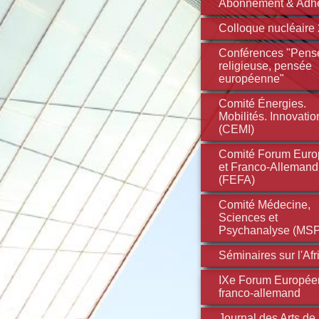
Abonnement & Adh
Colloque nucléaire
Conférences "Pens
religieuse, pensée
européenne"
Comité Énergies.
Mobilités. Innovatio
(CEMI)
Comité Forum Eur
et Franco-Allemand
(FEFA)
Comité Médecine,
Sciences et
Psychanalyse (MSP
Séminaires sur l'Afr
IXe Forum Europée
franco-allemand
Journal des Arts de