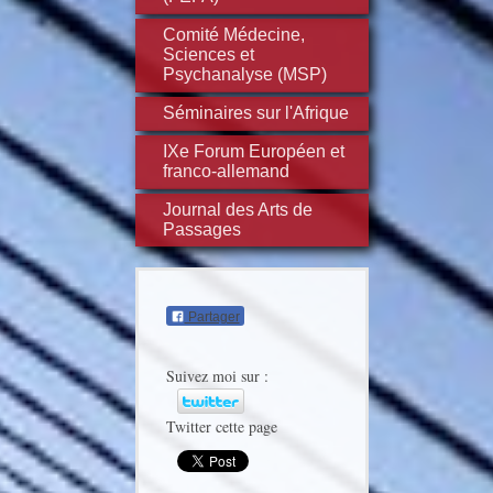
Comité Médecine,
Sciences et
Psychanalyse (MSP)
Séminaires sur l'Afrique
IXe Forum Européen et
franco-allemand
Journal des Arts de
Passages
Partager
Suivez moi sur :
Twitter cette page