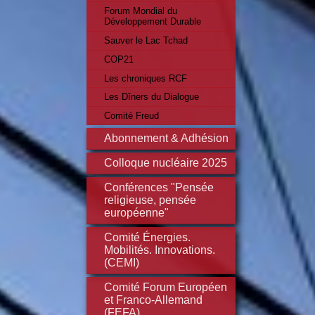
Forum Mondial du
Développement Durable
Sauver le Lac Tchad
COP21
Les chroniques RCF
Les Dîners du Dialogue
Comité Freud
Abonnement & Adhésion
Colloque nucléaire 2025
Conférences "Pensée
religieuse, pensée
européenne"
Comité Énergies.
Mobilités. Innovations.
(CEMI)
Comité Forum Européen
et Franco-Allemand
(FEFA)