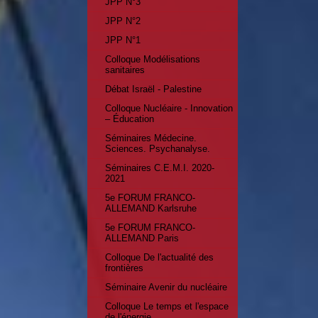
JPP N°3
JPP N°2
JPP N°1
Colloque Modélisations
sanitaires
Débat Israël - Palestine
Colloque Nucléaire - Innovation
– Éducation
Séminaires Médecine.
Sciences. Psychanalyse.
Séminaires C.E.M.I. 2020-
2021
5e FORUM FRANCO-
ALLEMAND Karlsruhe
5e FORUM FRANCO-
ALLEMAND Paris
Colloque De l'actualité des
frontières
Séminaire Avenir du nucléaire
Colloque Le temps et l'espace
de l'énergie