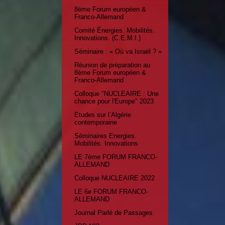
8ème Forum européen &
Franco-Allemand
Comité Énergies. Mobilités.
Innovations. (C.E.M.I.)
Séminaire : « Où va Israël ? »
Réunion de préparation au
8ème Forum européen &
Franco-Allemand
Colloque "NUCLEAIRE : Une
chance pour l'Europe" 2023
Etudes sur l’Algérie
contemporaine
Séminaires Energies.
Mobilités. Innovations
LE 7ème FORUM FRANCO-
ALLEMAND
Colloque NUCLEAIRE 2022
LE 6e FORUM FRANCO-
ALLEMAND
Journal Parlé de Passages