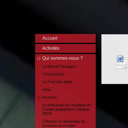
Accueil
Activités
Qui sommes-nous ?
La Revue Passages
L'Association
Le Pont des Idées
Infos
Archives
Le renouveau du nucléaire en
Europe (préparation colloque
2024)
Colloque Le renouveau du
nucléaire en Europe