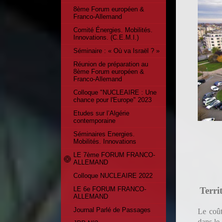
8ème Forum européen &
Franco-Allemand
Comité Énergies. Mobilités.
Innovations. (C.E.M.I.)
Séminaire : « Où va Israël ? »
Réunion de préparation au
8ème Forum européen &
Franco-Allemand
Colloque "NUCLEAIRE : Une
chance pour l'Europe" 2023
Etudes sur l’Algérie
contemporaine
Séminaires Energies.
Mobilités. Innovations
LE 7ème FORUM FRANCO-
ALLEMAND
Colloque NUCLEAIRE 2022
Terri
LE 6e FORUM FRANCO-
ALLEMAND
Journal Parlé de Passages
Le coût
dans le