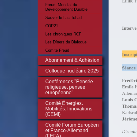
Emile H
Forum Mondial du
Développement Durable
Sauver le Lac Tchad
COP21
Interve
Les chroniques RCF
Les Dîners du Dialogue
Comité Freud
Inscrip
Abonnement & Adhésion
Séance 
Colloque nucléaire 2025
Frédér
Conférences "Pensée
Emile 
religieuse, pensée
européenne"
Allema
Louis G
Comité Énergies.
Thomas
Mobilités. Innovations.
Karlsru
(CEMI)
Jérôme
Comité Forum Européen
et Franco-Allemand
Discuta
(FEFA)