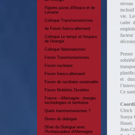
niveau 
Figures juives d'Alsace et de
inclusi
Lorraine
vie. L
Colloque Transhumanismes
cadre d
emplois
4e Forum franco-allemand
facteur
Colloque Le temps et l'espace
décrois
de l'énergie
Colloque Nationalismes
Penser 
Forum Transhumanismes
sobriét
Forum nucléaire
transpo
planific
Forum franco-allemand
et dur
Forum du nucléaire soutenable
l’innov
Forum Mobilités Durables
Ce sont
France – Allemagne : énergie,
technologies et territoires
Coordi
Ulrich 
Quels transhumanismes ?
Sonya C
Diners du dialogue
Hauet, 
Dîner du Dialogue avec
Jean-Cl
l'Ambassadeur d'Allemagne