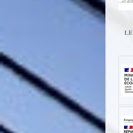
…et déb
LE