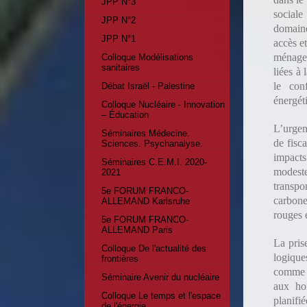
JPP N°3
sociale
JPP N°2
domaine
JPP N°1
accès e
ménages
Colloque Modélisations
sanitaires
liées à 
le con
Débat Israël - Palestine
énergét
Colloque Nucléaire - Innovation
– Éducation
L’urgen
Séminaires Médecine.
de fisc
Sciences. Psychanalyse.
impacts
Séminaires C.E.M.I. 2020-
modeste
2021
transpo
5e FORUM FRANCO-
carbon
ALLEMAND Karlsruhe
rouges e
5e FORUM FRANCO-
ALLEMAND Paris
La pris
Colloque De l'actualité des
logique
frontières
comme a
Séminaire Avenir du nucléaire
aux ho
Colloque Le temps et l'espace
planifi
de l'énergie