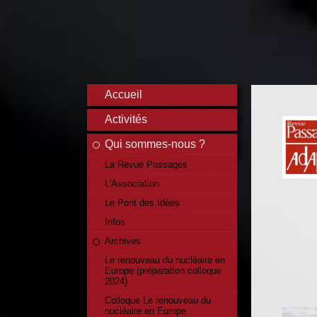
Accueil
Activités
Qui sommes-nous ?
La Revue Passages
L'Association
Le Pont des Idées
Infos
Archives
Le renouveau du nucléaire en
Europe (préparation colloque
2024)
Colloque Le renouveau du
nucléaire en Europe