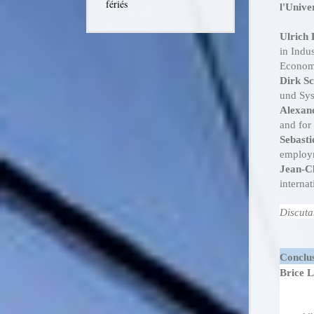
fériés
l'Unive
Ulrich 
in Indu
Economi
Dirk S
und Sys
Alexan
and for 
Sebast
employ
Jean-C
interna
Discuta
Conclu
Brice 