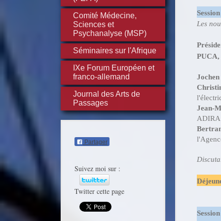
Session
Comité Médecine,
Les nou
Sciences et
Psychanalyse (MSP)
Préside
Séminaires sur l'Afrique
PUCA, M
IXe Forum Européen et
Jochen
franco-allemand
Christ
Journal des Arts de
l'électri
Passages
Jean-Mi
ADIRA
Bertra
l'Agenc
Partager
Discuta
Suivez moi sur :
Déjeun
Twitter cette page
Session