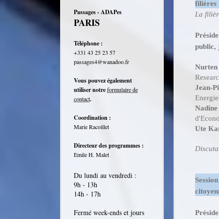
filière
Passages - ADAPes
La filiè
PARIS
Présid
Téléphone :
public, 
+331 43 25 23 57
passages4@wanadoo.fr
Nurten
Resear
Vous pouvez également
Jean-P
utiliser notre
formulaire de
Energie
contact
.
Nadine
Coordination :
d'Econo
Marie Racoillet
Ute Ka
Directeur des programmes :
Discuta
Emile H. Malet
Du lundi au vendredi :
Session
9h - 13h
citoyen
14h - 17h
Fermé week-ends et jours
Préside