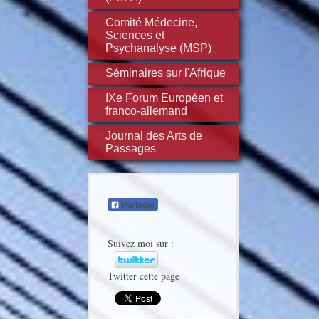
Comité Médecine,
Sciences et
Psychanalyse (MSP)
Séminaires sur l'Afrique
IXe Forum Européen et
franco-allemand
Journal des Arts de
Passages
Partager
Suivez moi sur :
Twitter cette page