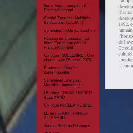
l’adopt
dévelop
8ème Forum européen &
Franco-Allemand
d’actio
dévelop
Comité Énergies. Mobilités.
Innovations. (C.E.M.I.)
1992, c
humaines
Séminaire : « Où va Israël ? »
l’horizo
Réunion de préparation au
de l’ave
8ème Forum européen &
Ce coll
Franco-Allemand
culturel
Colloque "NUCLEAIRE : Une
aborder 
chance pour l'Europe" 2023
l'économ
Etudes sur l’Algérie
contemporaine
Séminaires Energies.
Mobilités. Innovations
LE 7ème FORUM FRANCO-
ALLEMAND
Colloque NUCLEAIRE 2022
LE 6e FORUM FRANCO-
ALLEMAND
Journal Parlé de Passages