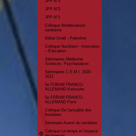
JPP N°3
JPP N°2
JPP N°1
Colloque Modélisations
sanitaires
Débat Israël - Palestine
Colloque Nucléaire - Innovation
– Éducation
Séminaires Médecine.
Sciences. Psychanalyse.
Séminaires C.E.M.I. 2020-
2021
5e FORUM FRANCO-
ALLEMAND Karlsruhe
5e FORUM FRANCO-
ALLEMAND Paris
Colloque De l'actualité des
frontières
Séminaire Avenir du nucléaire
Colloque Le temps et l'espace
de l'énergie