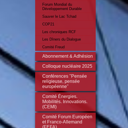
Forum Mondial du
Développement Durable
Sauver le Lac Tchad
COP21
Les chroniques RCF
Les Dîners du Dialogue
Comité Freud
Abonnement & Adhésion
Colloque nucléaire 2025
Conférences "Pensée
religieuse, pensée
européenne"
Comité Énergies.
Mobilités. Innovations.
(CEMI)
Comité Forum Européen
et Franco-Allemand
(FEFA)