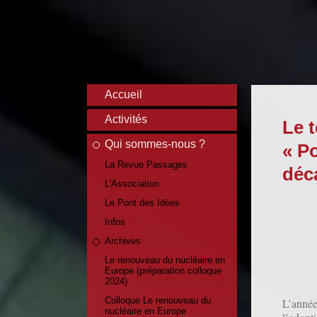
Accueil
Activités
Le t
Qui sommes-nous ?
« Po
La Revue Passages
déc
L'Association
Le Pont des Idées
Infos
Archives
Le renouveau du nucléaire en
Europe (préparation colloque
2024)
Colloque Le renouveau du
L’année
nucléaire en Europe