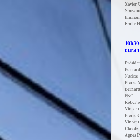
Xavier
Nouveau
Emman
Emile 
10h30-
durab
Présiden
Bernar
Nuclear
Pierre
Bernar
PNC
Robert
Vincen
Pierre
Vincen
Claude
Agnès