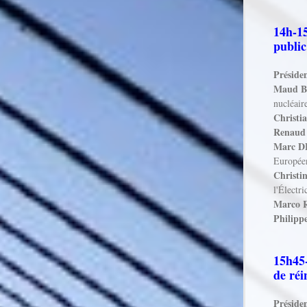
14h-15
public
Présiden
Maud 
nucléair
Christ
Renau
Marc 
Europée
Christ
l'Électri
Marco 
Philip
15h45-
de réi
Préside