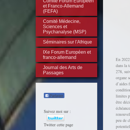
Comité Forum Européen
et Franco-Allemand
(FEFA)
Comité Médecine,
Sciences et
Psychanalyse (MSP)
Séminaires sur l'Afrique
IXe Forum Européen et
franco-allemand
En 2022 
dans la 
Journal des Arts de
278, sui
Passages
organe s
d’aides 
conditio
limites 
Partager
être déc
échéance
Suivez moi sur :
renouvel
peu de c
Twitter cette page
potentie