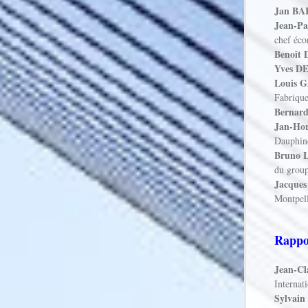
Jan B
Jean-P
chef éc
Benoît
Yves D
Louis 
Fabrique
Bernar
Jan-Ho
Dauphin
Bruno
du grou
Jacque
Montpell
Rappo
Jean-C
Internat
Sylvai