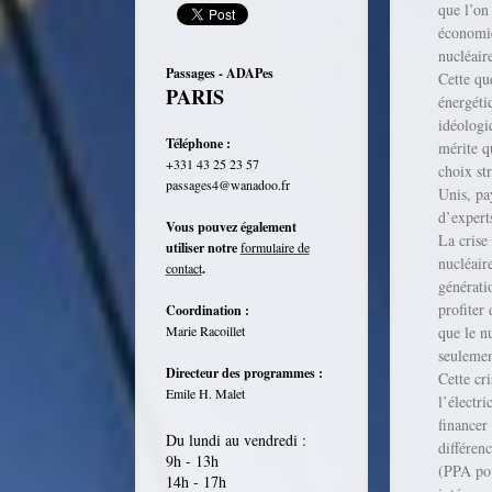
que l’on
économie
nucléair
Passages - ADAPes
Cette qu
PARIS
énergéti
idéologi
Téléphone :
mérite qu
+331 43 25 23 57
choix st
passages4@wanadoo.fr
Unis, pa
d’expert
Vous pouvez également
La crise
utiliser notre
formulaire de
nucléair
contact
.
générati
profiter
Coordination :
Marie Racoillet
que le n
seulement
Directeur des programmes :
Cette cr
Emile H. Malet
l’électr
financer
Du lundi au vendredi :
différen
9h - 13h
(PPA po
14h - 17h