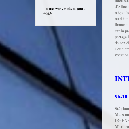
intéress
d’Alloca
Fermé week-ends et jours
négociés
fériés
nucléaire
financem
sur la pr
partage l
de son él
Ces élém
vocation
INT
9h-10h
Stépha
Massim
DG ENER
Marian