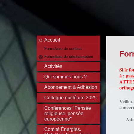
Accueil
Formulaire de contact
For
Formulaire de désinscription
Activités
Si le f
à : pa
Qui sommes-nous ?
ATTENT
orthog
Abonnement & Adhésion
Colloque nucléaire 2025
Veillez
concer
Conférences "Pensée
religieuse, pensée
Adr
européenne"
Comité Énergies.