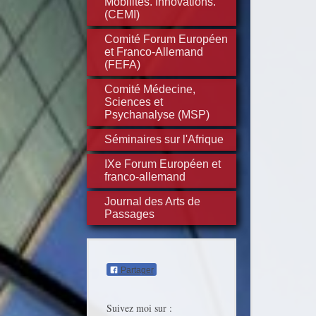
Mobilités. Innovations.
(CEMI)
Comité Forum Européen
et Franco-Allemand
(FEFA)
Comité Médecine,
Sciences et
Psychanalyse (MSP)
Séminaires sur l'Afrique
IXe Forum Européen et
franco-allemand
Journal des Arts de
Passages
Partager
Suivez moi sur :